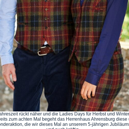
ahreszeit rückt näher und die Ladies Days für Herbst und Winte
reits zum achten Mal begeht das Herrenhaus Ahrensburg diese
nderaktion, die wir dieses Mal an unserem 5-jährigen Jubiläum