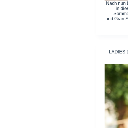
Nach nun b
in di
Sommer
und Gran S
LADIES D