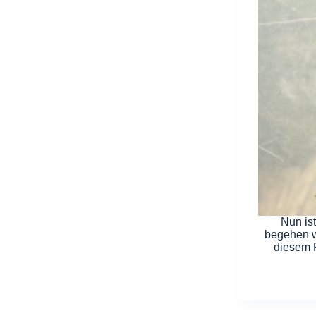
Nun is
begehen w
diesem 